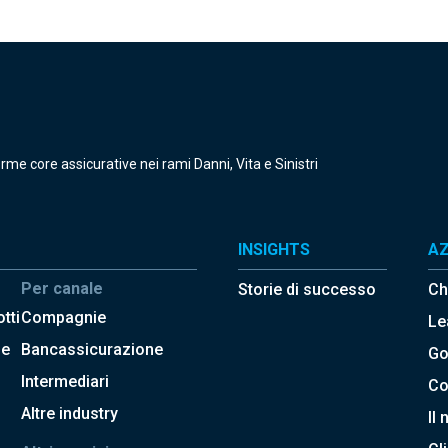
orme core assicurative nei rami Danni, Vita e Sinistri
INSIGHTS
AZ
Per canale
Storie di successo
Ch
tti
Compagnie
Le
le
Bancassicurazione
Go
Intermediari
Co
Altre industry
Il